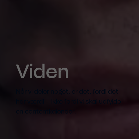
Viden
Når vi deler noget, er det, fordi det
har værdi – ikke fordi vi skal udfylde
en contentkalender.