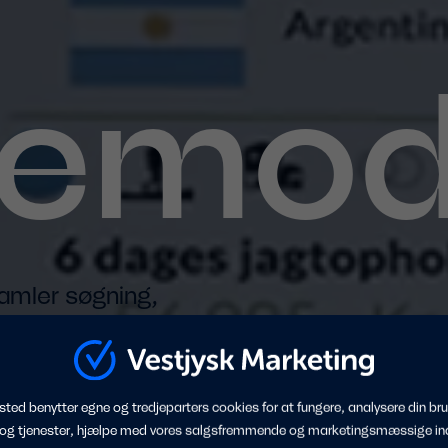
e­mod
samler søgning,
asset dine rejser
ted benytter egne og tredjeparters cookies for at fungere, analysere din bru
 og tjenester, hjælpe med vores salgsfremmende og marketingsmæssige in