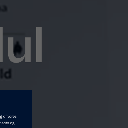
ul
g af vores
dsats og