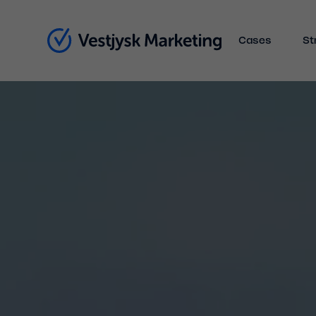
Cases
St