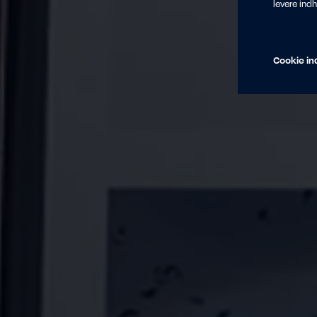
levere ind
Cookie ind