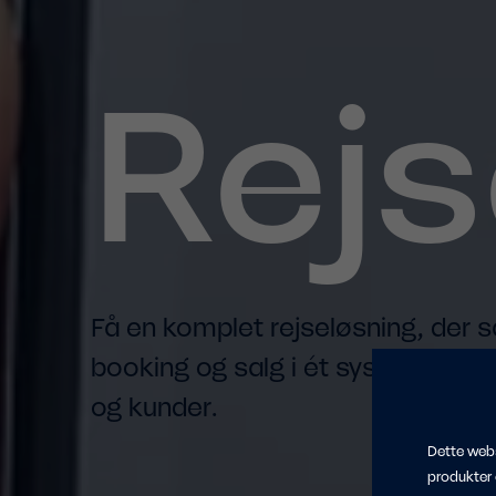
Rejs
Få en komplet rejseløsning, der 
booking og salg i ét system – tilp
og kunder.
Dette webs
produkter