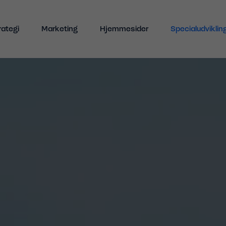
Indhold
rategi
Marketing
Hjemmesider
Specialudviklin