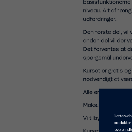
basisfunktionerne 
niveau. Alt afhængi
udfordringer.
Den første del, vi
anden del vil der 
Det forventes at d
spørgsmål underve
Kurset er gratis og
nødvendigt at være
Alle er velkommen o
Maks. antal deltage
Dette webs
Vi tilbyder også 
produkter
levere ind
Kurset er gratis og