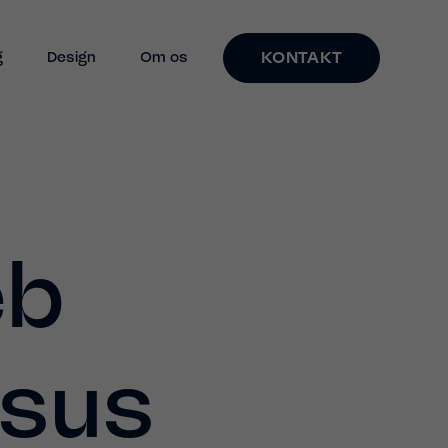
KONTAKT
g
Design
Om os
eb
rsus