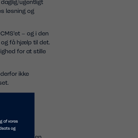
daglig/ugentligt
es løsning og
 CMS'et – og i den
g få hjælp til det.
hed for at stille
derfor ikke
set.
undervejs.
cippet.
g af vores
dsats og
lgelig har kaffen