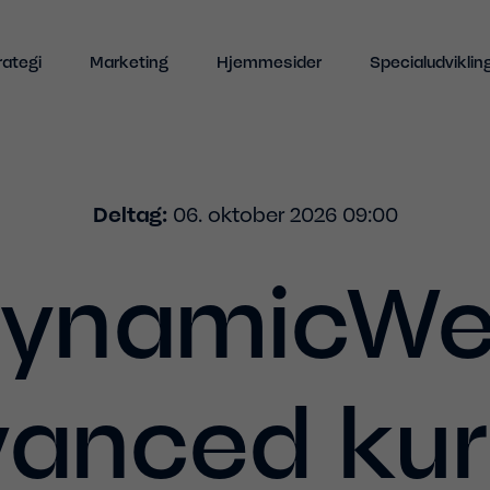
Tilmeldingsformular
Indhold
rategi
Marketing
Hjemmesider
Specialudviklin
Deltag:
06. oktober 2026 09:00
ynamicW
anced ku