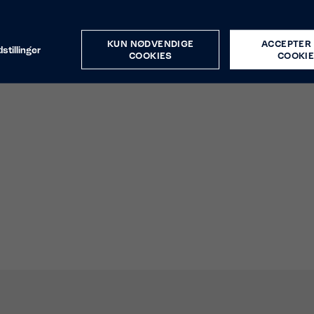
KUN NØDVENDIGE
ACCEPTER 
stillinger
COOKIES
COOKI