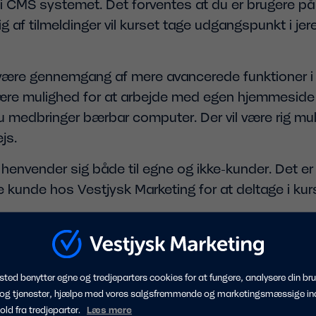
i CMS systemet. Det forventes at du er brugere på 
g af tilmeldinger vil kurset tage udgangspunkt i jer
l være gennemgang af mere avancerede funktioner i
være mulighed for at arbejde med egen hjemmeside o
u medbringer bærbar computer. Der vil være rig mulig
js.
 henvender sig både til egne og ikke-kunder. Det er 
 kunde hos Vestjysk Marketing for at deltage i kur
g der vil være rig mulighed for at stille spørgsmål 
re er 14 og tilmelding sker efter først-til-mølle-prin
ted benytter egne og tredjeparters cookies for at fungere, analysere din bru
DynamicWeb CMS kurser på basis niveau.
 og tjenester, hjælpe med vores salgsfremmende og marketingsmæssige in
hold fra tredjeparter.
Læs mere
 foregår i Vestjysk Marketings lokaler, hvor vi selvfø