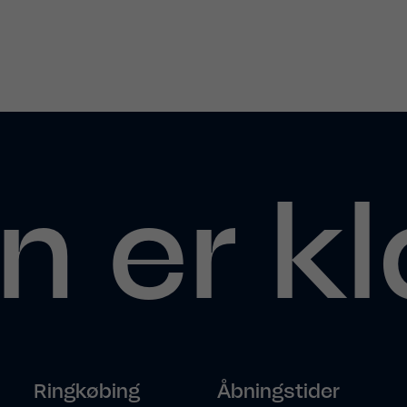
n er kl
Ringkøbing
Åbningstider