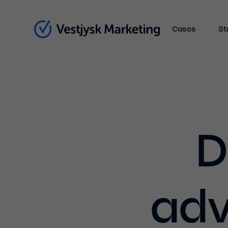
Cases
St
D
adv