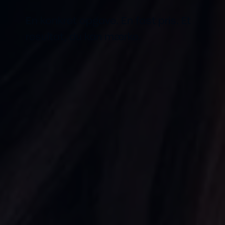
En konkret opgave. En fast pris. Et
resultat, du kan mærke.