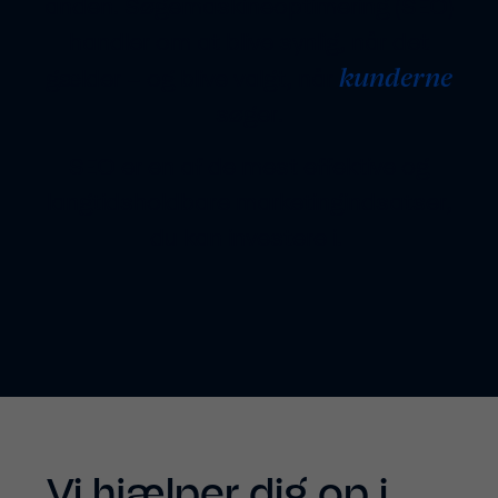
anden. Søgemaskineoptimering (SEO)
handler om at blive synlig, når det
kunderne
gælder – og blive valgt, når
søger.
SEO er en af de mest effektive og
langtidsholdbare marketingindsatser,
du kan investere i.
Vi hjælper dig op i