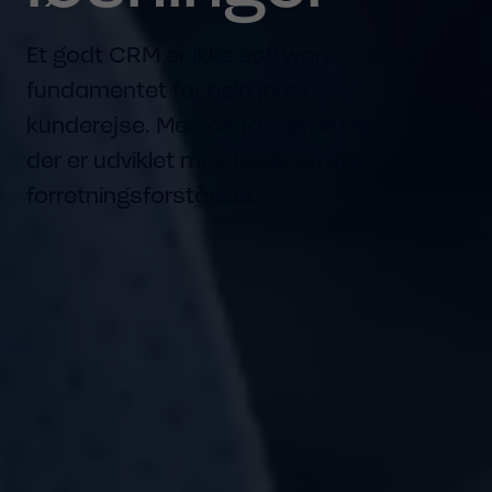
Et godt CRM er ikke software – det er
fundamentet for hele jeres
kunderejse. Med os får I en løsning,
der er udviklet med både strategi og
forretningsforståelse.