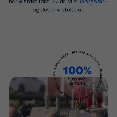
vestjyske
har vi stået fast i 27 år. Vi er
–
og det er vi stolte af.