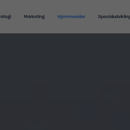
Indhold
rategi
Marketing
Hjemmesider
Specialudviklin