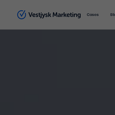
Cases
St