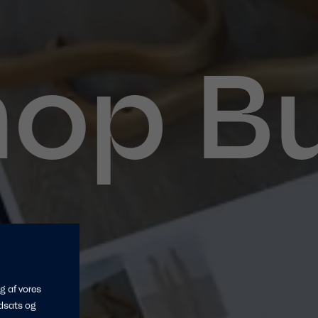
p
Bud
g af vores
dsats og