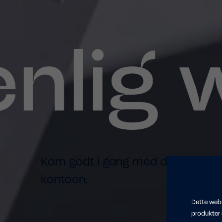
lig w
Kom godt i gang med din websho
kontoen.
Dette webs
produkter