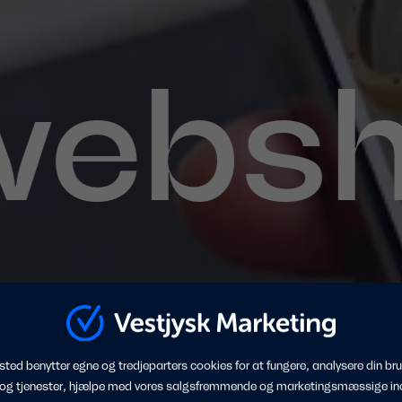
ebsho
p - uden at tømme
ted benytter egne og tredjeparters cookies for at fungere, analysere din bru
 og tjenester, hjælpe med vores salgsfremmende og marketingsmæssige in