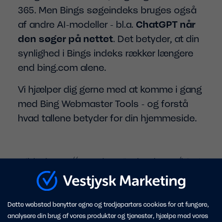
365. Men Bings søgeindeks bruges også
af andre AI-modeller - bl.a.
ChatGPT når
den søger på nettet
. Det betyder, at din
synlighed i Bings indeks rækker længere
end bing.com alene.
Vi hjælper dig gerne med at komme i gang
med Bing Webmaster Tools - og forstå
hvad tallene betyder for din hjemmeside.
Kilde: https://searchengineland.com/bing-
webmaster-tools-updates-ai-reporting-
with-intents-topics-citation-share-and-
compare-480277
Dette websted benytter egne og tredjeparters cookies for at fungere,
analysere din brug af vores produkter og tjenester, hjælpe med vores