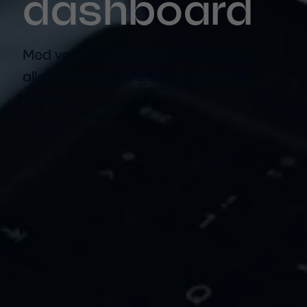
dashboard
Med vores 360° dashboard får du
alle dine marketingdata samlet ét
sted.