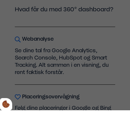
Hvad får du med 360° dashboard?
Webanalyse
Se dine tal fra Google Analytics,
Search Console, HubSpot og Smart
Tracking. Alt sammen i en visning, du
rent faktisk forstår.
Placeringsovervågning
Følg dine placeringer i Google og Bing
– både generelt og på enkelte
søgeord. Se hvor du vinder, og hvor der
skal kæmpes lidt mere.