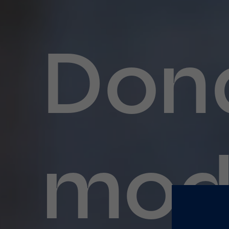
Don
mod