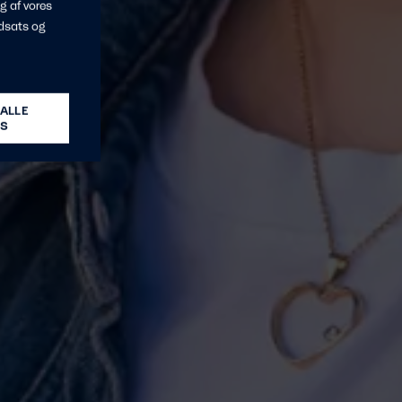
g af vores
dsats og
ALLE
ES