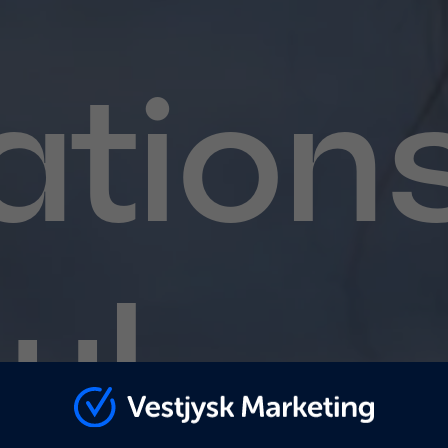
ation
ul