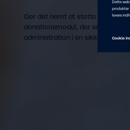
Dette webs
produkter
Gør det nemt at støtte din sag m
levere ind
donationsmodul, der samler formu
administration i én sikker løsning.
Cookie ind