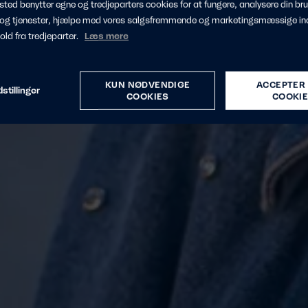
ted benytter egne og tredjeparters cookies for at fungere, analysere din bru
 og tjenester, hjælpe med vores salgsfremmende og marketingsmæssige in
ed et
hold fra tredjeparter.
Læs mere
lar, betaling og
KUN NØDVENDIGE
ACCEPTER 
stillinger
COOKIES
COOKI