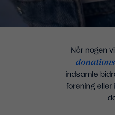
Når nogen vil
donation
indsamle bidr
forening eller
de