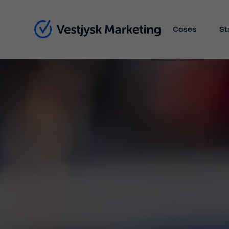
Cases
St