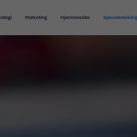
Indhold
rategi
Marketing
Hjemmesider
Specialudviklin