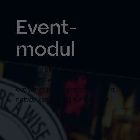
Event­
modul
Gør tilmelding, betaling og
deltagerstyring nemt med vores
eventmodul, der passer til alt fra
netværksmøder til konferencer.