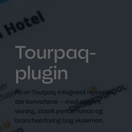
Tourpaq-
plugin
Få en Tourpaq-integreret rejseside,
der konverterer – med elegant
visning, stærk performance og
brancheerfaring bag skærmen.