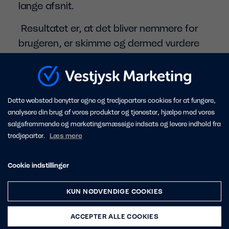
lange afsnit.
Resultatet er, at det bliver nemmere for
brugeren, er skimme og dermed vurdere
relevant. Husk, at din webtekst har kun
effekt, hvis den bliver læst.
Dette websted benytter egne og tredjeparters cookies for at fungere,
analysere din brug af vores produkter og tjenester, hjælpe med vores
7. Need to know vs. Nice to know
salgsfremmende og marketingsmæssige indsats og levere indhold fra
tredjeparter.
Læs mere
Det punkt, vi er nået til nu, er et af de
svære. Nu skal du have sorteret dit
Cookie indstillinger
indhold i primært og sekundært indhold,
altså hvad er need to know, og hvad er
KUN NØDVENDIGE COOKIES
nice to know for din læser.
ACCEPTER ALLE COOKIES
Det kan være en svær øvelse, men øvelse