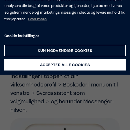
analysere din brug af vores produkter og tjenester, hjælpe med vores
TRIN 3:
Byg din chatbot:
salgsfremmende og marketingsmæssige indsats og levere indhold fra
tredjeparter.
Læs mere
Start eksempelvis med at tage godt imod
besøgende på din Facebookside. På
Cookie indstillinger
desktop kan du indstille Facebook
Messenger til at åbne og byde
KUN NØDVENDIGE COOKIES
velkommen.
ACCEPTER ALLE COOKIES
Du finder Messenger-hilsen gennem
Indstillinger i toppen af din
virksomhedsprofil > Beskeder i menuen til
venstre > Svarassistent som
valgmulighed > og herunder Messenger-
hilsen.