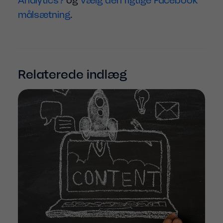
Analytics?
og
Vælg den rigtige Facebook
målsætning
.
Relaterede indlæg