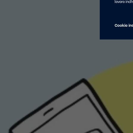
levere ind
Cookie ind