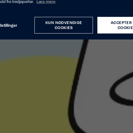
hold fra tredjeparter.
Læs mere
KUN NØDVENDIGE
ACCEPTER 
stillinger
COOKIES
COOKI