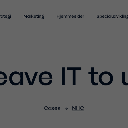
Indhold
rategi
Marketing
Hjemmesider
Specialudviklin
eave IT to 
Cases
NHC