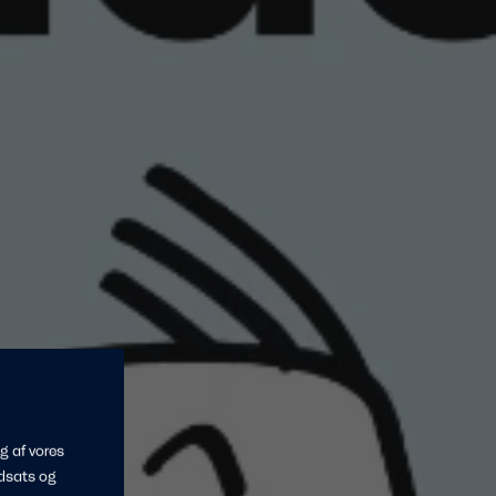
g af vores
dsats og