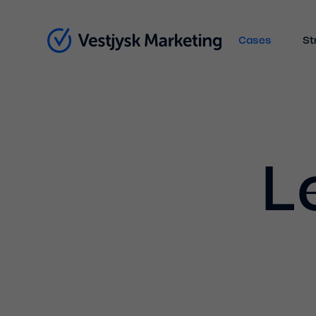
Cases
St
L