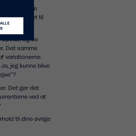
en for at vinde
g, og gør det til
ALLE
ES
t opstår, og de
ger. Det samme
f variationerne:
a, jeg kunne blive
ejse”?
er. Det gør det
kurrenterne ved at
?
rhold til dine øvrige