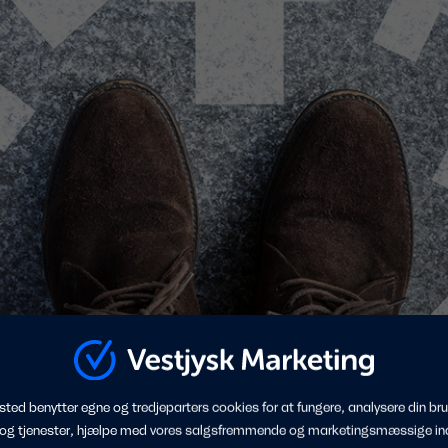
Skrevet af: Christina Løvfall
trømlinede, personlige og relevante oplevelser i den
ted benytter egne og tredjeparters cookies for at fungere, analysere din bru
å tværs af kanaler.
 og tjenester, hjælpe med vores salgsfremmende og marketingsmæssige in