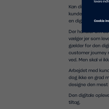
levere ind
Kan din virksomhed 
kunden. Tænk jeres
en digital kunderej
Cookie ind
Der handler om de 
vælger jer som le
gælder for den digi
customer journey 
ved. Men skal vi i
Arbejdet med kunde
dog ikke en grad mi
designe den mest o
Den digitale oplevel
tiltag.