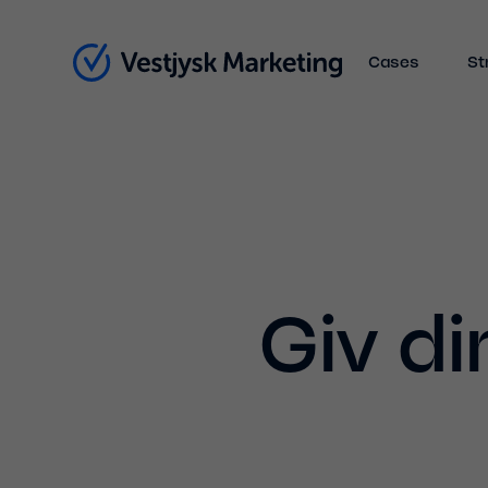
Cases
St
Giv di