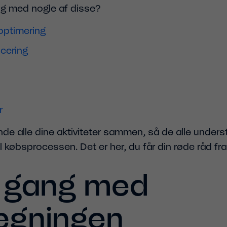
ang med nogle af disse?
ptimering
cering
r
nde alle dine aktiviteter sammen, så de alle unders
til købsprocessen. Det er her, du får din røde råd fra s
 gang med
ægningen