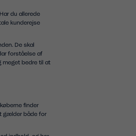
Har du allerede
tale kunderejse
nden. De skal
lar forståelse af
g meget bedre til at
 køberne finder
et gælder både for