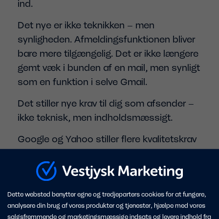
ind.
Det nye er ikke teknikken – men
synligheden. Afmeldingsfunktionen bliver
bare mere tilgængelig. Det er ikke længere
gemt væk i bunden af en mail, men synligt
som en funktion i selve Gmail.
Det stiller nye krav til dig som afsender –
ikke teknisk, men indholdsmæssigt.
Google og Yahoo stiller flere kvalitetskrav
til dig som afsender. Vil du vide mere?
Kontakt os på
9732 0108
eller
marketing@vestjyskmarketing.dk
Dette websted benytter egne og tredjeparters cookies for at fungere,
analysere din brug af vores produkter og tjenester, hjælpe med vores
salgsfremmende og marketingsmæssige indsats og levere indhold fra