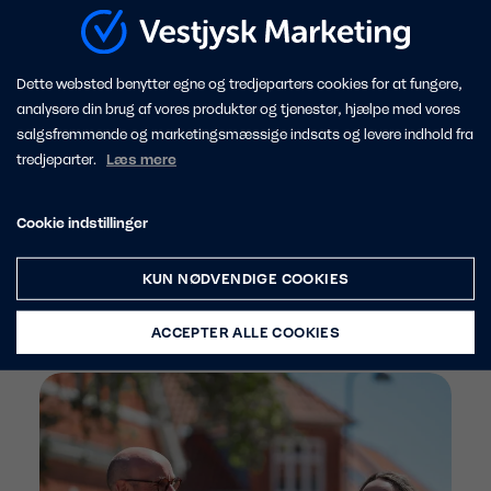
bureau med specialistviden, når det
gælder hjemmesider, webshops,
specialprogrammering, integrationer og
Dette websted benytter egne og tredjeparters cookies for at fungere,
digital markedsføring – men fortsat med
analysere din brug af vores produkter og tjenester, hjælpe med vores
salgsfremmende og marketingsmæssige indsats og levere indhold fra
fokus på de vestjyske værdier, hvor der
tredjeparter.
Læs mere
populært sagt altid er kaffe på kanden og
tid til en snak.
Cookie indstillinger
KUN NØDVENDIGE COOKIES
Relaterede indlæg
ACCEPTER ALLE COOKIES