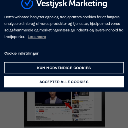
kostet annoncøren noget! Samtidig har de
brugere, der vælger at se reklamen til
Dette websted benytter egne og tredjeparters cookies for at fungere,
ende, selv valgt dette, og må derfor
analysere din brug af vores produkter og tjenester, hjælpe med vores
betragtes som langt mere modtagelige
salgsfremmende og marketingsmæssige indsats og levere indhold fra
overfor budskabet i reklamen. En bruger
tredjeparter.
Læs mere
der selv vælger at sidde og se en 30
sekunders reklame, er vist noget de fleste
Cookie indstillinger
virksomheder kan se muligheder i.
KUN NØDVENDIGE COOKIES
ACCEPTER ALLE COOKIES