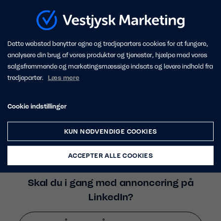
budskabet på deres personlige profiler.
Lav gerne et par inspirerende forslag til,
hvad de kan skrive for at personliggøre
Dette websted benytter egne og tredjeparters cookies for at fungere,
deres deling.
analysere din brug af vores produkter og tjenester, hjælpe med vores
Herefter er det tid til at finde
salgsfremmende og marketingsmæssige indsats og levere indhold fra
tredjeparter.
Læs mere
annoncekronerne frem. Sponsorer dine
opslag på LinkedIn eller inddrag dem i
Cookie indstillinger
dine kampagner. Med annoncekroner når
du længere ud end dine eksisterende
KUN NØDVENDIGE COOKIES
følgere og det sædvanlige netværk.
ACCEPTER ALLE COOKIES
Skal du i gang med annoncering på
LinkedIn?