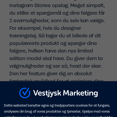
Instagram Stories opslag. Meget simpelt,
du stiller et spørgsmål og dine følgere får
2 svarmuligheder, som du selv kan vælge.
For eksempel, hvis du designer
træningstøj. Så tager du et billede af dit
populæreste produkt og spørger dine
følgere, hvilken farve den nye limited
edition model skal have. Du giver dem to
valgmuligheder og ser så, hvad der sker.
Den her feature giver dig en absolut
fantastisk mulighed for at engagere dine
kunder i din virksomhed og dine følgere
får mulighed for at fortælle dig, hvad de
gerne vil have.
Dette websted benytter egne og tredjeparters cookies for at fungere,
analysere din brug af vores produkter og tjenester, hjælpe med vores
’Livestreaming’ er også en mulighed med