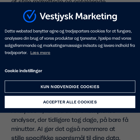
at stille målrettede og opfølgende
spørgsmål, hvilket hjælper dem med at
finde de mest relevante produkter baseret
på deres specifikke behov. Dette skaber
Dette websted benytter egne og tredjeparters cookies for at fungere,
en mere personlig og tilfredsstillende
analysere din brug af vores produkter og tjenester, hjælpe med vores
salgsfremmende og marketingsmæssige indsats og levere indhold fra
shoppingoplevelse.
tredjeparter.
Læs mere
Dybdegående indsigt i din forretning
Cookie indstillinger
AI er fremragende til at analysere data.
Når du giver AI adgang til dine
KUN NØDVENDIGE COOKIES
eksisterende datakilder, som salgsdata
og analyseværktøjer som Google
ACCEPTER ALLE COOKIES
Analytics 4, kan du udføre komplekse
analyser, der tidligere tog dage, på bare få
minutter. AI gør det også nemmere at
stille specifikke spørgsmål til dine data,