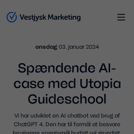
Indhold
Menu
onsdag
03. januar 2024
Spændende AI-
case med Utopia
Guideschool
Vi har udviklet en AI chatbot ved brug af
ChatGPT 4. Den har til formål at besvare
brugerens spørgsmål hurtigt og grundigt.